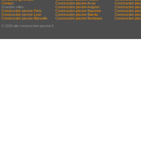
Contact
Construction piscine Arras
Construction pis
Grandes villes :
Construction piscine Avignon
Construction pis
Construction piscine Paris
Construction piscine Bayonne
Construction pisci
Construction piscine Lyon
Construction piscine Biarritz
Construction pis
Construction piscine Marseille
Construction piscine Bordeaux
Construction pisc
© 2026 allo-construction-piscine.fr