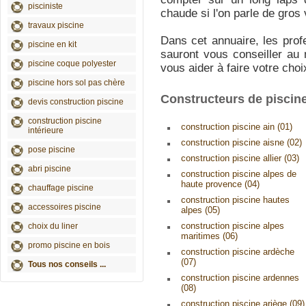
pisciniste
chaude si l'on parle de gros
travaux piscine
Dans cet annuaire, les prof
piscine en kit
sauront vous conseiller au 
piscine coque polyester
vous aider à faire votre choix
piscine hors sol pas chère
Constructeurs de piscin
devis construction piscine
construction piscine
construction piscine ain (01)
intérieure
construction piscine aisne (02)
pose piscine
construction piscine allier (03)
abri piscine
construction piscine alpes de
haute provence (04)
chauffage piscine
construction piscine hautes
accessoires piscine
alpes (05)
construction piscine alpes
choix du liner
maritimes (06)
promo piscine en bois
construction piscine ardèche
(07)
Tous nos conseils ...
construction piscine ardennes
(08)
construction piscine ariège (09)