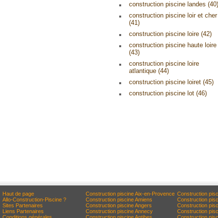
construction piscine landes (40
construction piscine loir et cher
(41)
construction piscine loire (42)
construction piscine haute loire
(43)
construction piscine loire
atlantique (44)
construction piscine loiret (45)
construction piscine lot (46)
Haut de page
Construction piscine Aix-en-Provence
Construction pis
Allo-Construction-Piscine ?
Construction piscine Amiens
Construction pis
Sites Partenaires
Construction piscine Angers
Construction pis
Liens Partenaires
Construction piscine Annecy
Construction pisc
Conditions générales
Construction piscine Antibes
Construction pis