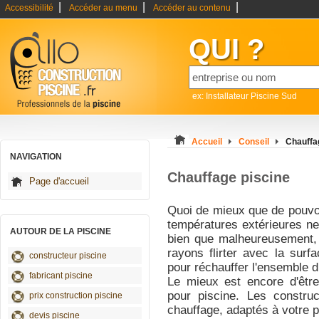
|
|
|
Accessibilité
Accéder au menu
Accéder au contenu
QUI ?
ex: Installateur Piscine Sud
Accueil
Conseil
Chauffa
NAVIGATION
Chauffage piscine
Page d'accueil
Quoi de mieux que de pouvoir
températures extérieures n
AUTOUR DE LA PISCINE
bien que malheureusement, l
rayons flirter avec la sur
constructeur piscine
pour réchauffer l'ensemble d
fabricant piscine
Le mieux est encore d'êtr
pour piscine. Les construc
prix construction piscine
chauffage, adaptés à votre p
devis piscine