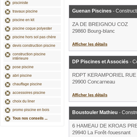
pisciniste
Guenan Piscines
- Construct
travaux piscine
piscine en kit
ZA DE BREIGNOU COZ
piscine coque polyester
29860 Bourg-blanc
piscine hors sol pas chère
Afficher les détails
devis construction piscine
construction piscine
intérieure
DP Piscines et Associés
- C
pose piscine
RDPT KERAMPORIEL RUE 
abri piscine
29900 Concarneau
chauffage piscine
accessoires piscine
Afficher les détails
choix du liner
promo piscine en bois
Boustouler Mathieu
- Constr
Tous nos conseils ...
6 HAMEAU DE KROAS PR
29940 La Forêt-fouesnant