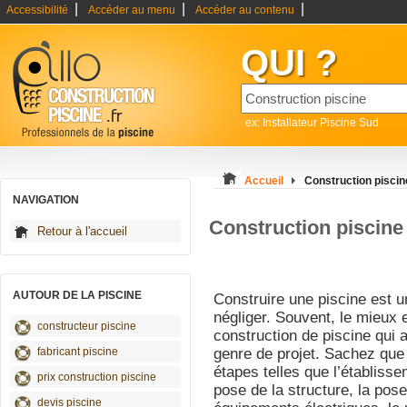
|
|
|
Accessibilité
Accéder au menu
Accéder au contenu
QUI ?
ex: Installateur Piscine Sud
Accueil
Construction piscin
NAVIGATION
Construction piscine 
Retour à l'accueil
AUTOUR DE LA PISCINE
Construire une piscine est un 
négliger. Souvent, le mieux 
constructeur piscine
construction de piscine qui 
fabricant piscine
genre de projet. Sachez que 
étapes telles que l’établisse
prix construction piscine
pose de la structure, la pose
devis piscine