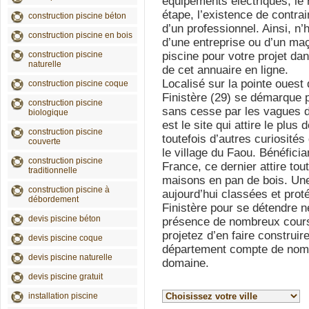
équipements électriques, le 
étape, l’existence de contrai
construction piscine béton
d’un professionnel. Ainsi, n’h
construction piscine en bois
d’une entreprise ou d’un maç
construction piscine
piscine pour votre projet dan
naturelle
de cet annuaire en ligne.
Localisé sur la pointe ouest
construction piscine coque
Finistère (29) se démarque p
construction piscine
sans cesse par les vagues de
biologique
est le site qui attire le plus 
construction piscine
toutefois d’autres curiosité
couverte
le village du Faou. Bénéficia
construction piscine
France, ce dernier attire tou
traditionnelle
maisons en pan de bois. Une 
construction piscine à
aujourd’hui classées et prot
débordement
Finistère pour se détendre n
devis piscine béton
présence de nombreux cours 
projetez d’en faire construir
devis piscine coque
département compte de nomb
devis piscine naturelle
domaine.
devis piscine gratuit
installation piscine