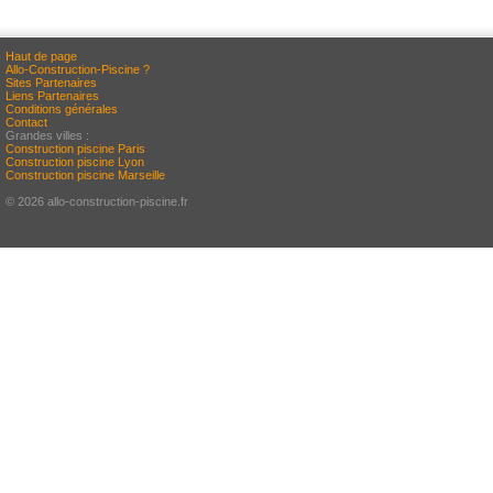
Haut de page
Allo-Construction-Piscine ?
Sites Partenaires
Liens Partenaires
Conditions générales
Contact
Grandes villes :
Construction piscine Paris
Construction piscine Lyon
Construction piscine Marseille
© 2026 allo-construction-piscine.fr