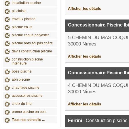
installation piscine
Afficher les détails
pisciniste
travaux piscine
Concessionnaire Piscine Ib
piscine en kit
piscine coque polyester
5 CHEMIN DU MAS COQU
piscine hors sol pas chère
30000 Nîmes
devis construction piscine
Afficher les détails
construction piscine
intérieure
pose piscine
Concessionnaire Piscine Ib
abri piscine
4 CHEMIN DU MAS COQU
chauffage piscine
30000 Nîmes
accessoires piscine
choix du liner
Afficher les détails
promo piscine en bois
Tous nos conseils ...
Ferrini
- Construction piscine