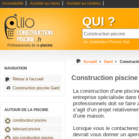
|
|
|
Accessibilité
Accéder au menu
Accéder au contenu
QUI ?
ex: Installateur Piscine Sud
Accueil
Gard
Constructi
NAVIGATION
Construction piscin
Retour à l'accueil
Construction piscine Gard
La construction d’une piscin
entreprise spécialisée dans
professionnels doit se faire
s’agit d’un projet relativeme
AUTOUR DE LA PISCINE
d’une maison.
constructeur piscine
Lorsque vous le contacterez
fabricant piscine
devrait vous donner un aperç
prix construction piscine