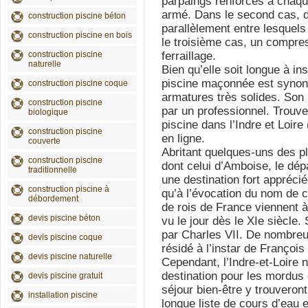
parpaings renforcés à chaqu
armé. Dans le second cas, d
construction piscine béton
parallèlement entre lesquels 
construction piscine en bois
le troisième cas, un compres
construction piscine
ferraillage.
naturelle
Bien qu’elle soit longue à in
piscine maçonnée est synon
construction piscine coque
armatures très solides. Son i
construction piscine
par un professionnel. Trouve
biologique
piscine dans l’Indre et Loir
construction piscine
en ligne.
couverte
Abritant quelques-uns des pl
construction piscine
dont celui d’Amboise, le dépa
traditionnelle
une destination fort apprécié
construction piscine à
qu’à l’évocation du nom de
débordement
de rois de France viennent à 
devis piscine béton
vu le jour dès le XIe siècle
par Charles VII. De nombreu
devis piscine coque
résidé à l’instar de François I
devis piscine naturelle
Cependant, l’Indre-et-Loire
destination pour les mordus 
devis piscine gratuit
séjour bien-être y trouveron
installation piscine
longue liste de cours d’eau 