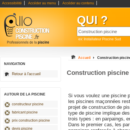
|
|
|
Accessibilité
Accéder au menu
Accéder au contenu
QUI ?
ex: Installateur Piscine Sud
Accueil
Construction piscine
NAVIGATION
Construction piscine 
Retour à l'accueil
AUTOUR DE LA PISCINE
Si vous voulez une piscine p
les piscines maçonnées reste
constructeur piscine
projet de construction de p
fabricant piscine
type de piscine implique des
trois types : en parpaings, e
prix construction piscine
Dans le premier cas, les par
devis piscine