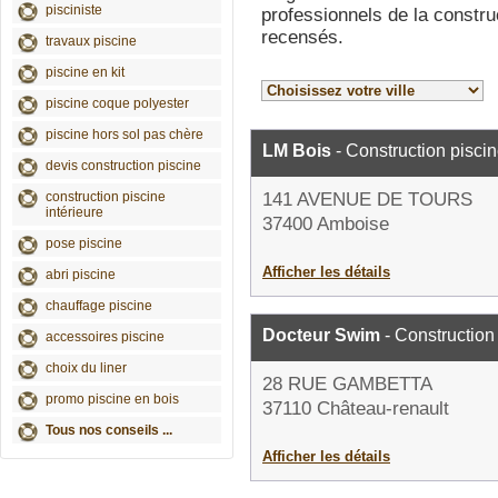
pisciniste
professionnels de la constru
recensés.
travaux piscine
piscine en kit
piscine coque polyester
piscine hors sol pas chère
LM Bois
- Construction pisci
devis construction piscine
construction piscine
141 AVENUE DE TOURS
intérieure
37400 Amboise
pose piscine
Afficher les détails
abri piscine
chauffage piscine
Docteur Swim
- Construction
accessoires piscine
choix du liner
28 RUE GAMBETTA
promo piscine en bois
37110 Château-renault
Tous nos conseils ...
Afficher les détails