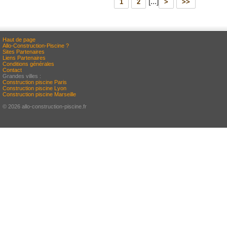
[...]
1
2
>
>>
Haut de page
Allo-Construction-Piscine ?
Sites Partenaires
Liens Partenaires
Conditions générales
Contact
Grandes villes :
Construction piscine Paris
Construction piscine Lyon
Construction piscine Marseille
© 2026 allo-construction-piscine.fr