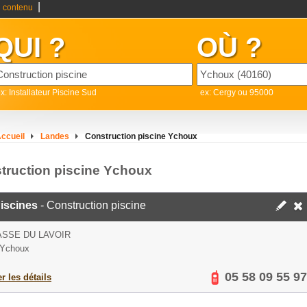
|
 contenu
QUI ?
OÙ ?
x: Installateur Piscine Sud
ex: Cergy ou 95000
ccueil
Landes
Construction piscine Ychoux
truction piscine Ychoux
iscines
- Construction piscine
ASSE DU LAVOIR
 Ychoux
05 58 09 55 97
er les détails