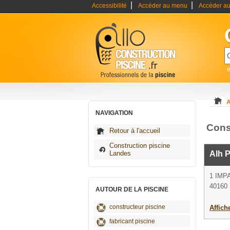
|
|
Accessibilité
Accéder au menu
Accéder au
e
A
NAVIGATION
Cons
Retour à l'accueil
Construction piscine
Landes
Alh P
1 IMP
40160
AUTOUR DE LA PISCINE
constructeur piscine
Affich
fabricant piscine