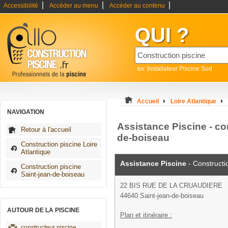
|
|
|
Accessibilité
Accéder au menu
Accéder au contenu
QUI ?
ex: Installateur Piscine Sud
Accueil
Loire Atlantique
NAVIGATION
Assistance Piscine - co
Retour à l'accueil
de-boiseau
Construction piscine Loire
Atlantique
Assistance Piscine
- Constructi
Construction piscine
Saint-jean-de-boiseau
22 BIS RUE DE LA CRUAUDIERE
44640 Saint-jean-de-boiseau
AUTOUR DE LA PISCINE
Plan et itinéraire :
constructeur piscine