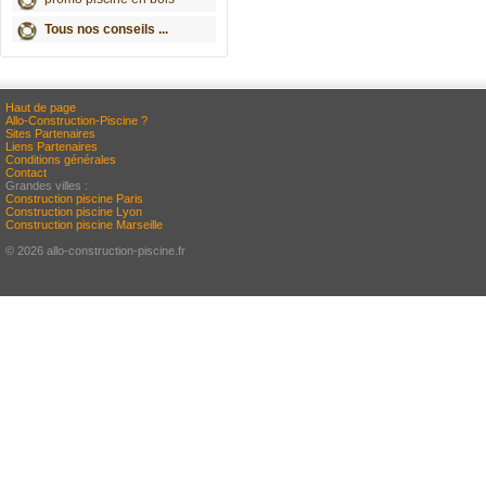
Tous nos conseils ...
Haut de page
Allo-Construction-Piscine ?
Sites Partenaires
Liens Partenaires
Conditions générales
Contact
Grandes villes :
Construction piscine Paris
Construction piscine Lyon
Construction piscine Marseille
© 2026 allo-construction-piscine.fr