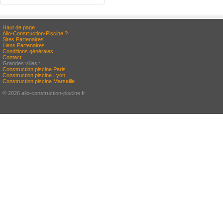
Haut de page
Allo-Construction-Piscine ?
Sites Partenaires
Liens Partenaires
Conditions générales
Contact
Grandes villes :
Construction piscine Paris
Construction piscine Lyon
Construction piscine Marseille
© 2026 allo-construction-piscine.fr