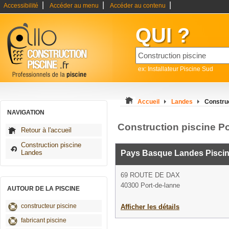
|
|
|
Accessibilité
Accéder au menu
Accéder au contenu
QUI ?
ex: Installateur Piscine Sud
Accueil
Landes
Construc
NAVIGATION
Construction piscine Po
Retour à l'accueil
Construction piscine
Landes
Pays Basque Landes Pisci
69 ROUTE DE DAX
40300 Port-de-lanne
AUTOUR DE LA PISCINE
constructeur piscine
Afficher les détails
fabricant piscine