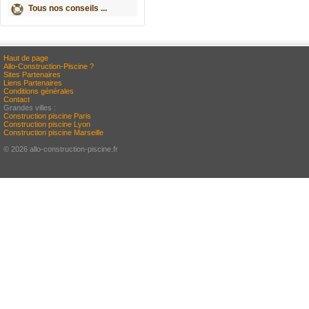
Tous nos conseils ...
Haut de page
Allo-Construction-Piscine ?
Sites Partenaires
Liens Partenaires
Conditions générales
Contact
Grandes villes :
Construction piscine Paris
Construction piscine Lyon
Construction piscine Marseille
© 2026 allo-construction-piscine.fr