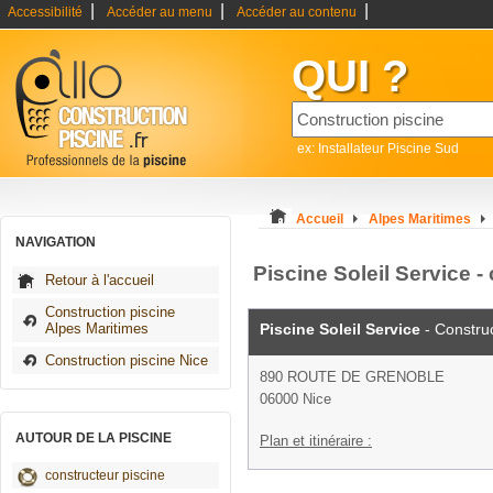
|
|
|
Accessibilité
Accéder au menu
Accéder au contenu
QUI ?
ex: Installateur Piscine Sud
Accueil
Alpes Maritimes
NAVIGATION
Piscine Soleil Service -
Retour à l'accueil
Construction piscine
Alpes Maritimes
Piscine Soleil Service
- Construc
Construction piscine Nice
890 ROUTE DE GRENOBLE
06000 Nice
AUTOUR DE LA PISCINE
Plan et itinéraire :
constructeur piscine