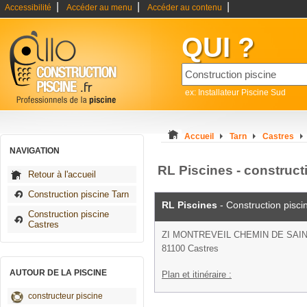
|
|
|
Accessibilité
Accéder au menu
Accéder au contenu
QUI ?
ex: Installateur Piscine Sud
Accueil
Tarn
Castres
NAVIGATION
RL Piscines - construct
Retour à l'accueil
Construction piscine Tarn
RL Piscines
- Construction pisci
Construction piscine
Castres
ZI MONTREVEIL CHEMIN DE SAIN
81100 Castres
AUTOUR DE LA PISCINE
Plan et itinéraire :
constructeur piscine