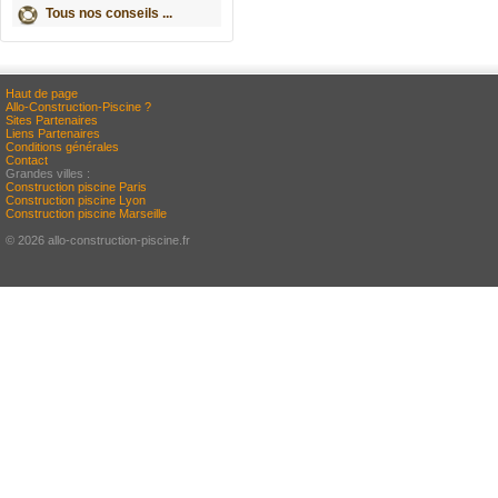
Tous nos conseils ...
Haut de page
Allo-Construction-Piscine ?
Sites Partenaires
Liens Partenaires
Conditions générales
Contact
Grandes villes :
Construction piscine Paris
Construction piscine Lyon
Construction piscine Marseille
© 2026 allo-construction-piscine.fr