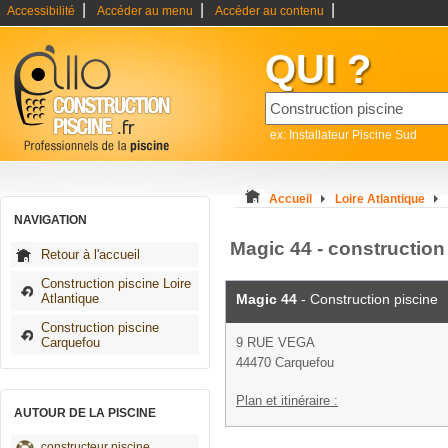
|
|
|
Accessibilité
Accéder au menu
Accéder au contenu
QUI ?
ex: Installateur Piscine Sud
Accueil
Loire Atlantique
NAVIGATION
Magic 44 - constructio
Retour à l'accueil
Construction piscine Loire
Atlantique
Magic 44
- Construction piscine
Construction piscine
Carquefou
9 RUE VEGA
44470 Carquefou
Plan et itinéraire :
AUTOUR DE LA PISCINE
constructeur piscine