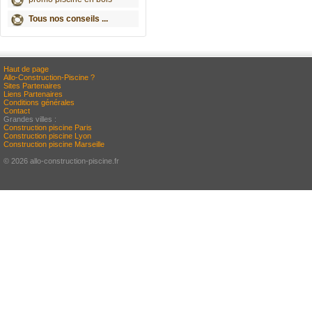
Tous nos conseils ...
Haut de page
Allo-Construction-Piscine ?
Sites Partenaires
Liens Partenaires
Conditions générales
Contact
Grandes villes :
Construction piscine Paris
Construction piscine Lyon
Construction piscine Marseille
© 2026 allo-construction-piscine.fr