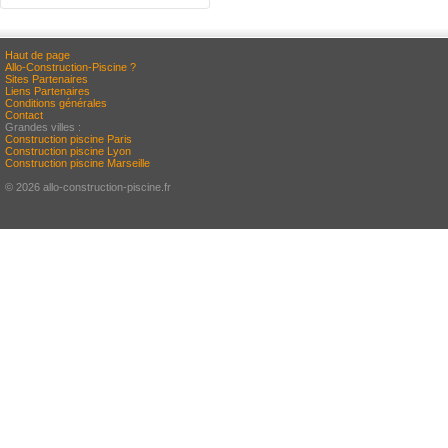
Haut de page
Allo-Construction-Piscine ?
Sites Partenaires
Liens Partenaires
Conditions générales
Contact
Grandes villes :
Construction piscine Paris
Construction piscine Lyon
Construction piscine Marseille
© 2026 allo-construction-piscine.fr