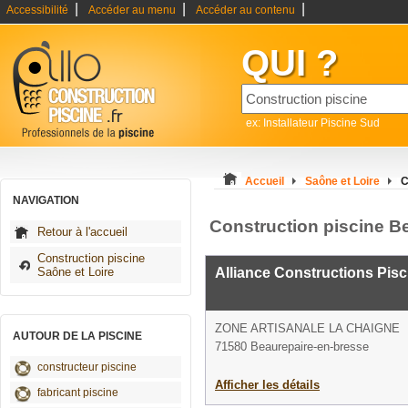
|
|
|
Accessibilité
Accéder au menu
Accéder au contenu
QUI ?
ex: Installateur Piscine Sud
Accueil
Saône et Loire
C
NAVIGATION
Construction piscine B
Retour à l'accueil
Construction piscine
Saône et Loire
Alliance Constructions Pisc
ZONE ARTISANALE LA CHAIGNE
AUTOUR DE LA PISCINE
71580 Beaurepaire-en-bresse
constructeur piscine
Afficher les détails
fabricant piscine